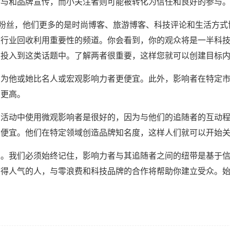
参与和品牌宣传，而小关注者则可能被转化为信任和良好的参与
名粉丝，他们更多的是时尚博客、旅游博客、科技评论和生活方
技行业回收利用重要性的频道。你会看到，你的观众将是一半科
力投入到这类话题中。了解两者很重要，这样您就可以创建目标
因为他或她比名人或宏观影响力者更便宜。此外，影响者在特定
者更高。
活动中使用微观影响者是很好的，因为与他们的追随者的互动程
要便宜。他们在特定领域创造品牌知名度，这样人们就可以开始
性。我们必须始终记住，影响力者与其追随者之间的纽带是基于
获得人气的人，与零浪费和科技品牌的合作将帮助你建立受众。