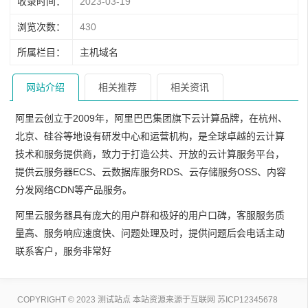
收录时间：
2023-03-19
浏览次数：
430
所属栏目：
主机域名
网站介绍
相关推荐
相关资讯
阿里云创立于2009年，阿里巴巴集团旗下云计算品牌，在杭州、
北京、硅谷等地设有研发中心和运营机构，是全球卓越的云计算
技术和服务提供商，致力于打造公共、开放的云计算服务平台，
提供云服务器ECS、云数据库服务RDS、云存储服务OSS、内容
分发网络CDN等产品服务。
阿里云服务器具有庞大的用户群和极好的用户口碑，客服服务质
量高、服务响应速度快、问题处理及时，提供问题后会电话主动
联系客户，服务非常好
COPYRIGHT © 2023 测试站点 本站资源来源于互联网
苏ICP12345678